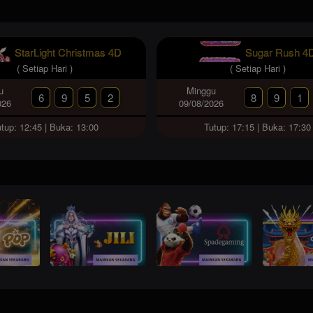
StarLight Christmas 4D
Sugar Rush 4
( Setiap Hari )
( Setiap Hari )
u
Minggu
6
9
5
2
8
9
1
026
09/08/2026
tup: 12:45 | Buka: 13:00
Tutup: 17:15 | Buka: 17:30