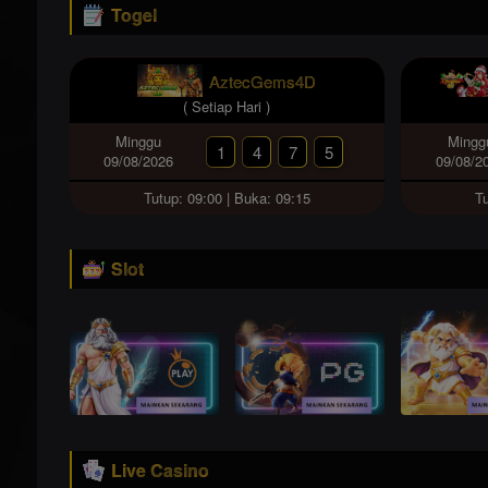
Togel
AztecGems4D
( Setiap Hari )
Minggu
Mingg
1
4
7
5
09/08/2026
09/08/2
Tutup: 09:00 | Buka: 09:15
Tu
Slot
Live Casino