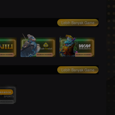
Lebih Banyak Game
Lebih Banyak Game
tenance