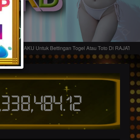
U Untuk Bettingan Togel Atau Toto Di RAJATIKTOK. --- RAJATI
,338,512.02