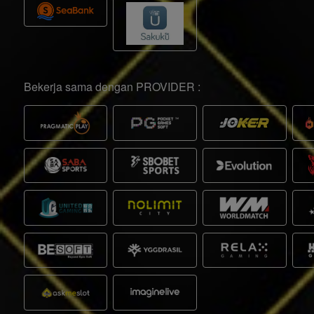
Bekerja sama dengan PROVIDER :