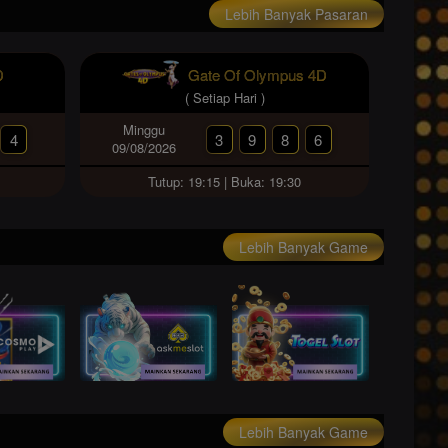
Lebih Banyak Pasaran
D
Gate Of Olympus 4D
( Setiap Hari )
Minggu
4
3
9
8
6
09/08/2026
Tutup: 19:15 | Buka: 19:30
Lebih Banyak Game
Lebih Banyak Game