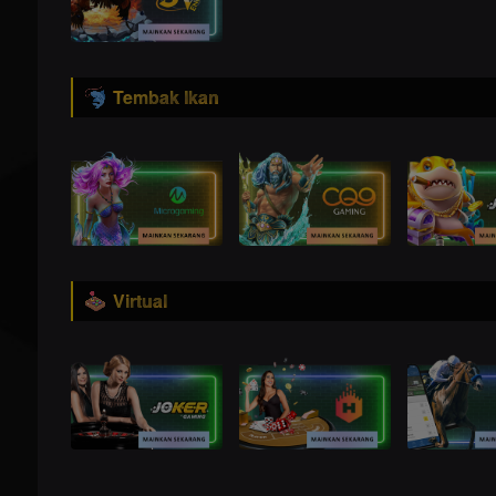
Tembak Ikan
Virtual