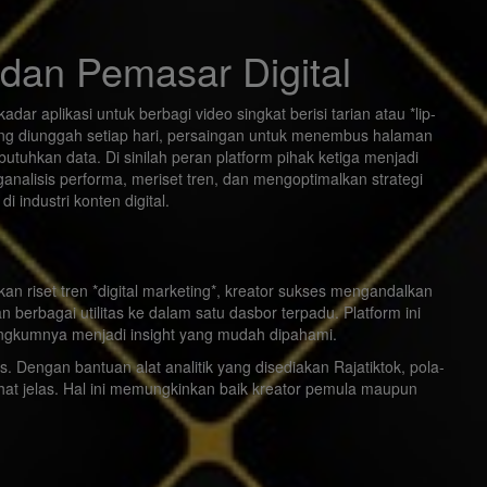
 dan Pemasar Digital
ar aplikasi untuk berbagi video singkat berisi tarian atau *lip-
 yang diunggah setiap hari, persaingan untuk menembus halaman
utuhkan data. Di sinilah peran platform pihak ketiga menjadi
nalisis performa, meriset tren, dan mengoptimalkan strategi
 industri konten digital.
 riset tren *digital marketing*, kreator sukses mengandalkan
 berbagai utilitas ke dalam satu dasbor terpadu. Platform ini
rangkumnya menjadi insight yang mudah dipahami.
s. Dengan bantuan alat analitik yang disediakan Rajatiktok, pola-
ihat jelas. Hal ini memungkinkan baik kreator pemula maupun