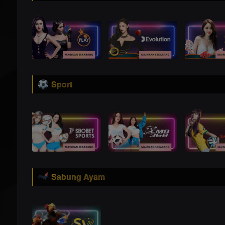
Sport
Sabung Ayam