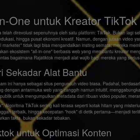
-in-One untuk Kreator TikTok
telah direvolusi sepenuhnya oleh satu platform: TikTok. Bukan lagi sekad
ng edukasi, hingga pusat ekonomi kreatif. Namun, dengan jutaan video
al marketer* tidak lagi bisa mengandalkan insting semata; mereka memb
kan ekosistem *all-in-one* berbasis web yang membantu kreator menga
ntas bagaimana Rajatiktok menjadi alat wajib bagi mereka yang serius di
ri Sekadar Alat Bantu
ini hanya sebagai situs pengunduh video biasa. Padahal, berdasarkan
ncang dengan antarmuka web yang canggih namun intuitif, menggabungkan
I* publik untuk mengumpulkan metadata dari ribuan video populer, me
". Algoritma TikTok sering kali terasa seperti kotak hitam yang misteriu
nggah terbaik, hingga kecepatan *hook* di detik pertama—menjadi terl
rkan fakta, bukan sekadar tebakan.
ktok untuk Optimasi Konten