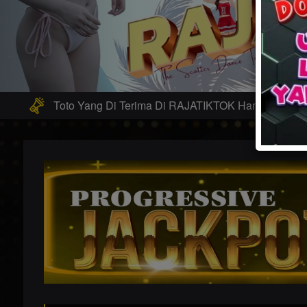
/ Toto Yang Di Terima Di RAJATIKTOK Hanya IP Indonesia, Ip